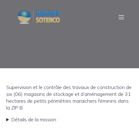
Supervision et le contrôle des travaux de construction de
six (06) magasins de stockage et d’aménagement de 31
hectares de petits périmètres maraichers féminins dans
la ZIP B
Détails de la mission :