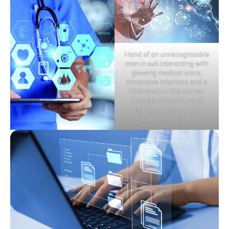
Hand of an unrecognizable
man in suit interacting with
glowing medical icons.
Immersive interface and a
DNA chain in the corner.
Concept of the future of
medicine. Toned image
double exposure