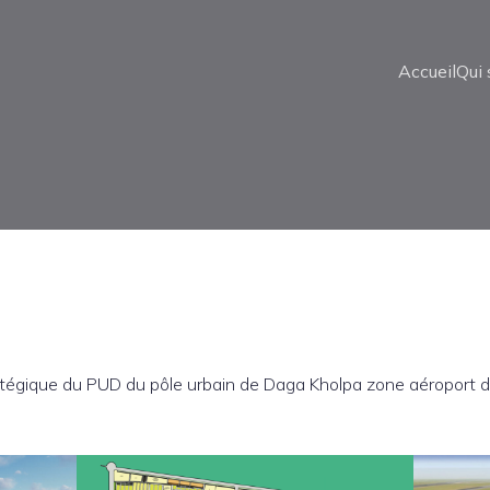
Accueil
Qui
atégique du PUD du pôle urbain de Daga Kholpa zone aéroport d